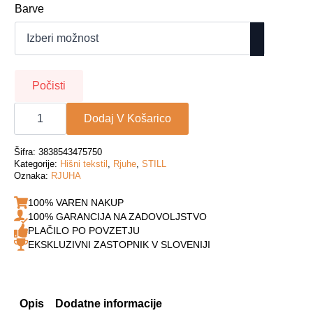
cena
cena
Barve
je
je:
bila:
24,49€.
34,99€.
Počisti
Jersey
rjuha
Dodaj V Košarico
STILL
120x200
količina
Šifra:
3838543475750
Kategorije:
Hišni tekstil
,
Rjuhe
,
STILL
Oznaka:
RJUHA
100% VAREN NAKUP
100% GARANCIJA NA ZADOVOLJSTVO
PLAČILO PO POVZETJU
EKSKLUZIVNI ZASTOPNIK V SLOVENIJI
Opis
Dodatne informacije