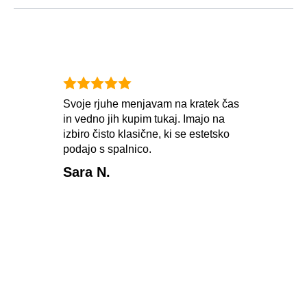
Svoje rjuhe menjavam na kratek čas
Kupi
in vedno jih kupim tukaj. Imajo na
zimo
izbiro čisto klasične, ki se estetsko
ko b
podajo s spalnico.
Sara N.
Mar