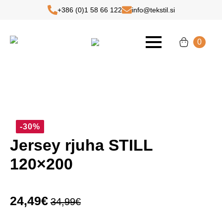
+386 (0)1 58 66 122
info@tekstil.si
This is a basic text element.
0
-30%
Jersey rjuha STILL
120×200
24,49
€
34,99
€
Izvirna
Trenutna