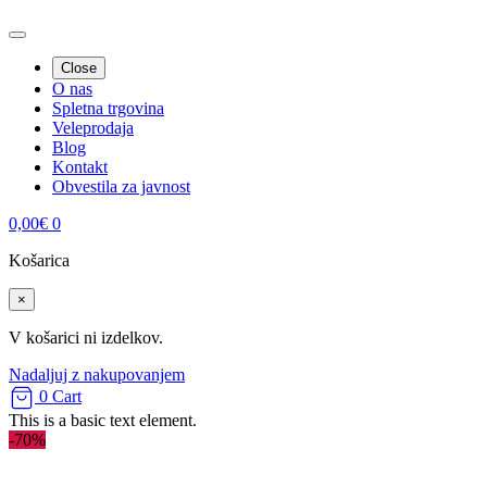
Close
O nas
Spletna trgovina
Veleprodaja
Blog
Kontakt
Obvestila za javnost
0,00
€
0
Košarica
×
V košarici ni izdelkov.
Nadaljuj z nakupovanjem
0
Cart
This is a basic text element.
-70%