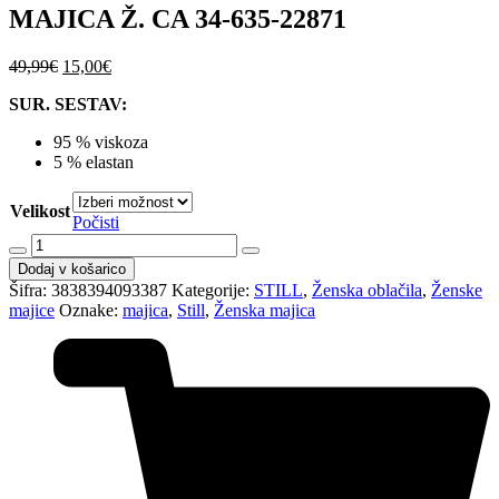
MAJICA Ž. CA 34-635-22871
Izvirna
Trenutna
49,99
€
15,00
€
cena
cena
SUR. SESTAV:
je
je:
bila:
15,00€.
95 % viskoza
49,99€.
5 % elastan
Velikost
Počisti
MAJICA
Ž.
Dodaj v košarico
CA
Šifra:
3838394093387
Kategorije:
STILL
,
Ženska oblačila
,
Ženske
34-
majice
Oznake:
majica
,
Still
,
Ženska majica
635-
22871
količina