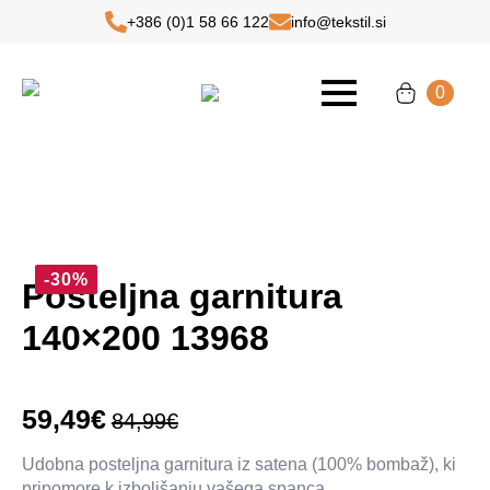
+386 (0)1 58 66 122
info@tekstil.si
This is a basic text element.
0
-30%
Posteljna garnitura
140×200 13968
59,49
€
84,99
€
Izvirna
Trenutna
cena
cena
Udobna posteljna garnitura iz satena (100% bombaž), ki
pripomore k izboljšanju vašega spanca.