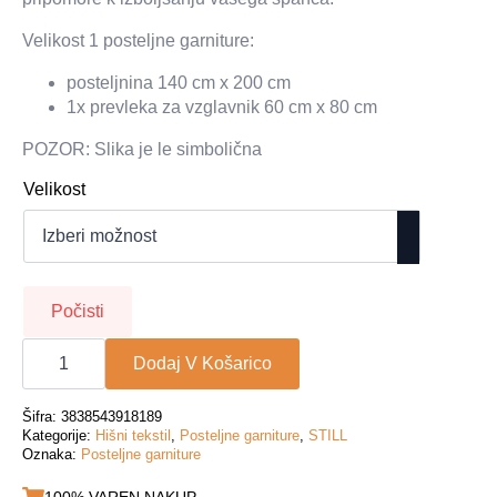
je
je:
bila:
59,49€.
Velikost 1 posteljne garniture:
84,99€.
posteljnina 140 cm x 200 cm
1x prevleka za vzglavnik 60 cm x 80 cm
POZOR: Slika je le simbolična
Velikost
Počisti
Posteljna
garnitura
Dodaj V Košarico
140x200
13968
količina
Šifra:
3838543918189
Kategorije:
Hišni tekstil
,
Posteljne garniture
,
STILL
Oznaka:
Posteljne garniture
100% VAREN NAKUP