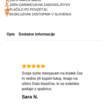
100% GARANCIJA NA ZADOVOLJSTVO
PLAČILO PO POVZETJU
EKSKLUZIVNI ZASTOPNIK V SLOVENIJI
Opis
Dodatne informacije
Svoje rjuhe menjavam na kratek čas
Kupi
in vedno jih kupim tukaj. Imajo na
zimo
izbiro čisto klasične, ki se estetsko
ko b
podajo s spalnico.
Sara N.
Mar