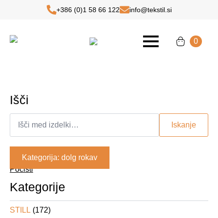
+386 (0)1 58 66 122
info@tekstil.si
This is a basic text element.
0
Išči
Išči:
Iskanje
Kategorija: dolg rokav
Počisti
Kategorije
STILL
(172)