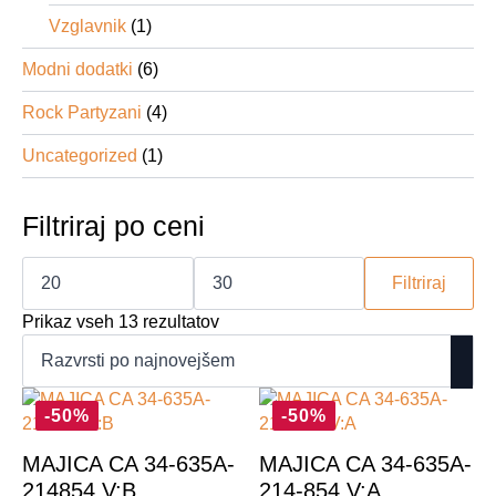
Vzglavnik
(1)
Modni dodatki
(6)
Rock Partyzani
(4)
Uncategorized
(1)
Filtriraj po ceni
Min
Max
cena
cena
Filtriraj
Razvrščeno
Prikaz vseh 13 rezultatov
po
datumu
-50%
-50%
MAJICA CA 34-635A-
MAJICA CA 34-635A-
214854 V:B
214-854 V:A