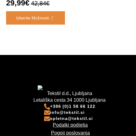
na
na
29,99
€
42,84
€
Izvirna
Trenutna
strani
strani
Ta
izdelka
izdelka
cena
cena
Izberite Možnosti
izdelek
je
je:
ima
bila:
29,99€.
več
različic.
42,84€.
Možnosti
lahko
izberete
na
strani
izdelka
Tekstil d.d., Ljubljana
Letališka cesta 34 1000 Ljubljana
+386 (0)1 58 66 122
info@tekstil.si
spletna@tekstil.si
Podatki podjetja
Pogoji poslovanja