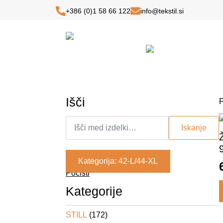
+386 (0)1 58 66 122
info@tekstil.si
This is a basic text element.
Išči
P
Išči:
Iskanje
Kategorija: 42-L/44-XL
Počisti
T
Kategorije
i
i
STILL
(172)
v