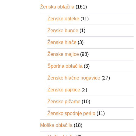
r
Ženska oblačila
(161)
M
l
Ženske obleke
(11)
i
n
Ženske bunde
(1)
s
Ženske hlače
(3)
i
Ženske majice
(93)
Športna oblačila
(3)
Ženske hlačne nogavice
(27)
Ženske pajkice
(2)
Ženske pižame
(10)
Žensko spodnje perilo
(11)
Moška oblačila
(18)