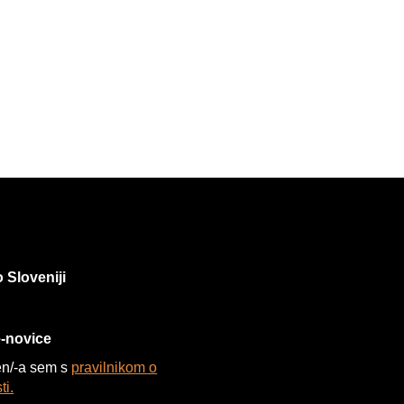
 Sloveniji
e-novice
n/-a sem s
pravilnikom o
ti.