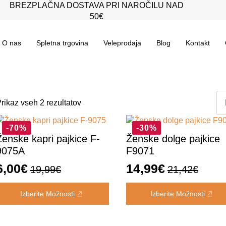
BREZPLAČNA DOSTAVA PRI NAROČILU NAD
50€
O nas
Spletna trgovina
Veleprodaja
Blog
Kontakt
Razvrščeno
rikaz vseh 2 rezultatov
po
datumu
-70%
-30%
Ženske kapri pajkice F-
Ženske dolge pajkice
9075A
F9071
6,00
€
14,99
€
19,99
€
21,42
€
Izvirna
Trenutna
Izvirna
Trenutna
a
Ta
cena
cena
cena
cena
Izberite Možnosti
Izberite Možnosti
zdelek
izdelek
je
je:
je
je:
ma
ima
bila:
6,00€.
bila:
14,99€.
eč
več