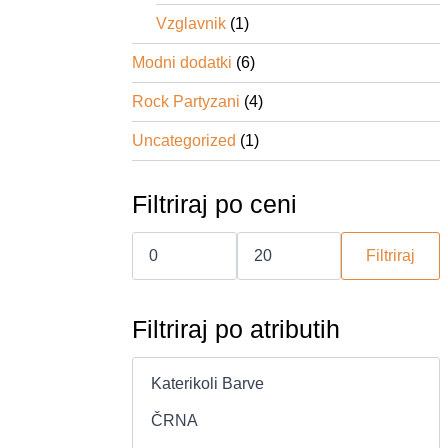
Vzglavnik
(1)
Modni dodatki
(6)
Rock Partyzani
(4)
Uncategorized
(1)
Filtriraj po ceni
Min
Max
cena
cena
Filtriraj
Filtriraj po atributih