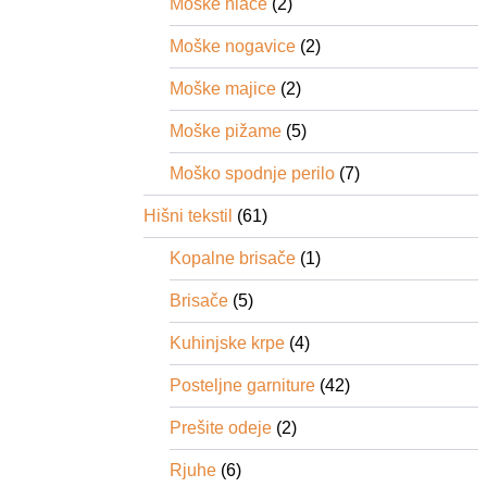
Moške hlače
(2)
Moške nogavice
(2)
Moške majice
(2)
Moške pižame
(5)
Moško spodnje perilo
(7)
Hišni tekstil
(61)
Kopalne brisače
(1)
Brisače
(5)
Kuhinjske krpe
(4)
Posteljne garniture
(42)
Prešite odeje
(2)
Rjuhe
(6)